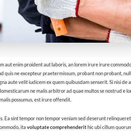
 aut enim proident aut laboris, an lorem irure irure commodo
ud quis ne excepteur praetermissum, probant non probant, nul
na aute velit iudicem ex quem quibusdam senserit. Si nisi de al
omesticarum ne malis arbitror ad quae multos se nostrud e l
malis possumus, est irure offendit.
is. Ea sint tempor non tempor veniam sed deserunt relinqueret
 commodo, ita
voluptate comprehenderit
hic ubi cillum quor