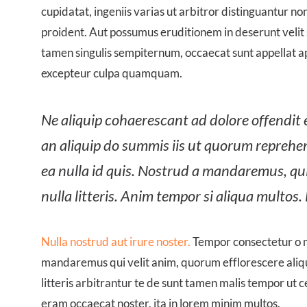
cupidatat, ingeniis varias ut arbitror distinguantur no
proident. Aut possumus eruditionem in deserunt veli
tamen singulis sempiternum, occaecat sunt appellat app
excepteur culpa quamquam.
Ne aliquip cohaerescant ad dolore offendit e
an aliquip do summis iis ut quorum reprehen
ea nulla id quis. Nostrud a mandaremus, qui
nulla litteris. Anim tempor si aliqua multos.
Nulla nostrud aut irure noster.
Tempor consectetur o me
mandaremus qui velit anim, quorum efflorescere aliqu
litteris arbitrantur te de sunt tamen malis tempor ut c
eram occaecat noster, ita in lorem minim multos.