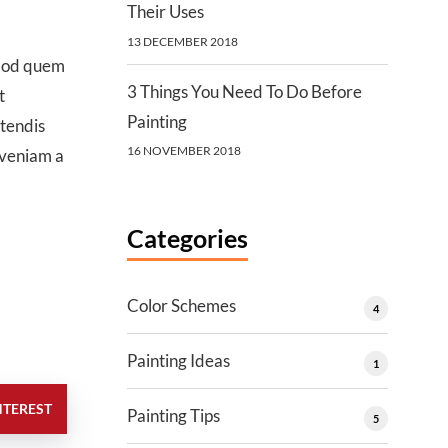
Their Uses
13 DECEMBER 2018
smod quem
3 Things You Need To Do Before
t
Painting
etendis
16 NOVEMBER 2018
a veniam a
Categories
Color Schemes
4
Painting Ideas
1
NTEREST
Painting Tips
5