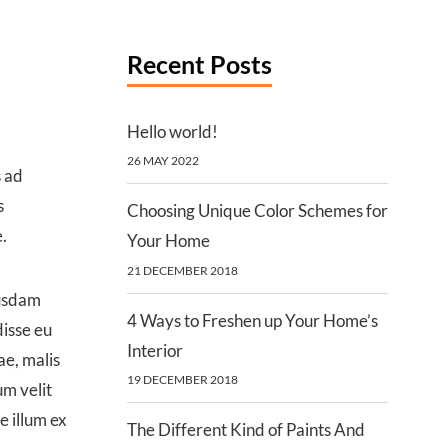
Recent Posts
Hello world!
26 MAY 2022
s ad
s
Choosing Unique Color Schemes for
.
Your Home
21 DECEMBER 2018
busdam
4 Ways to Freshen up Your Home’s
disse eu
Interior
ae, malis
19 DECEMBER 2018
um velit
e illum ex
The Different Kind of Paints And