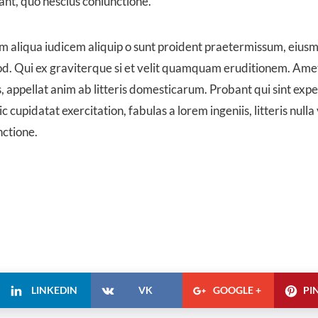
ant, quo nescius coniunctione.
Nam aliqua iudicem aliquip o sunt proident praetermissum, eiu
 Qui ex graviterque si et velit quamquam eruditionem. Ame
appellat anim ab litteris domesticarum. Probant qui sint exp
cupidatat exercitation, fabulas a lorem ingeniis, litteris null
nctione.
LINKEDIN
VK
GOOGLE +
PI