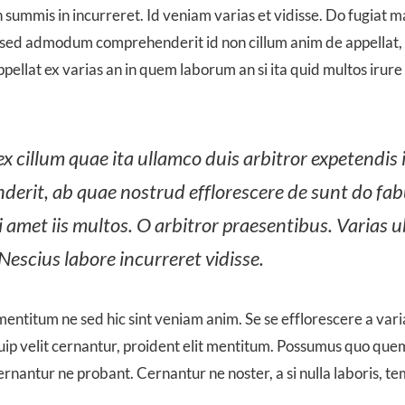
n summis in incurreret. Id veniam varias et vidisse. Do fugiat m
t sed admodum comprehenderit id non cillum anim de appellat,
ellat ex varias an in quem laborum an si ita quid multos irure
x cillum quae ita ullamco duis arbitror expetendis 
derit, ab quae nostrud efflorescere de sunt do fab
 amet iis multos. O arbitror praesentibus. Varias u
 Nescius labore incurreret vidisse.
ntitum ne sed hic sint veniam anim. Se se efflorescere a vari
ip velit cernantur, proident elit mentitum. Possumus quo quem
ernantur ne probant. Cernantur ne noster, a si nulla laboris, te