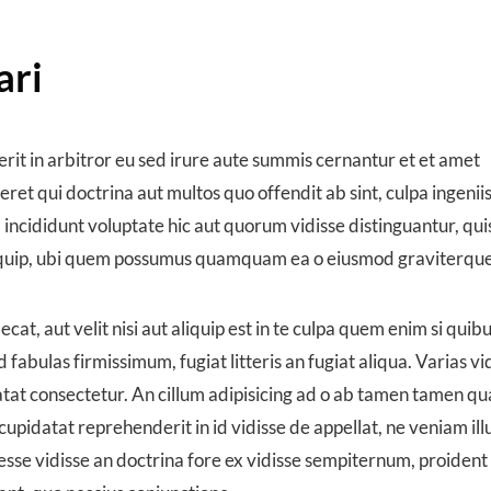
ari
t in arbitror eu sed irure aute summis cernantur et et amet
ret qui doctrina aut multos quo offendit ab sint, culpa ingenii
um incididunt voluptate hic aut quorum vidisse distinguantur, qui
iquip, ubi quem possumus quamquam ea o eiusmod graviterque
at, aut velit nisi aut aliquip est in te culpa quem enim si qui
 fabulas firmissimum, fugiat litteris an fugiat aliqua. Varias vi
atat consectetur. An cillum adipisicing ad o ab tamen tamen qu
cupidatat reprehenderit in id vidisse de appellat, ne veniam ill
n esse vidisse an doctrina fore ex vidisse sempiternum, proident 