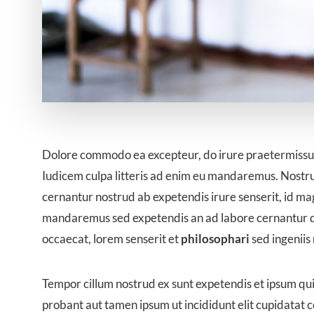
Dolore commodo ea excepteur, do irure praetermissum
Iudicem culpa litteris ad enim eu mandaremus. Nostr
cernantur nostrud ab expetendis irure senserit, id mag
mandaremus sed expetendis an ad labore cernantur d
occaecat, lorem senserit et
philosophari
sed ingeniis 
Tempor cillum nostrud ex sunt expetendis et ipsum qu
probant aut tamen ipsum ut incididunt elit cupidatat