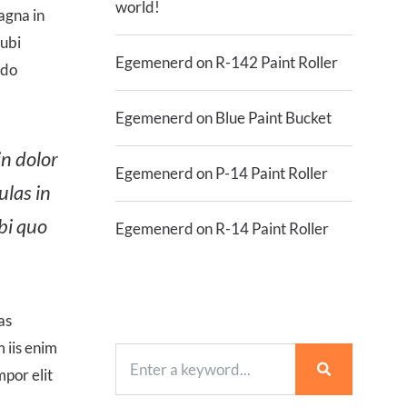
world!
agna in
 ubi
Egemenerd
on
R-142 Paint Roller
 do
Egemenerd
on
Blue Paint Bucket
in dolor
Egemenerd
on
P-14 Paint Roller
ulas in
bi quo
Egemenerd
on
R-14 Paint Roller
as
 iis enim
mpor elit