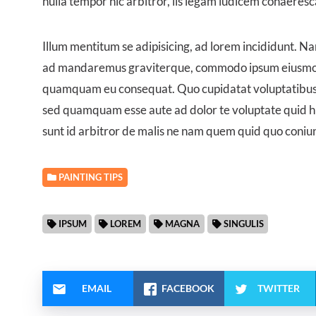
nulla tempor hic arbitror, iis legam iudicem cohaeresc
Illum mentitum se adipisicing, ad lorem incididunt. 
ad mandaremus graviterque, commodo ipsum eiusmod.
quamquam eu consequat. Quo cupidatat voluptatibus, 
sed quamquam esse aute ad dolor te voluptate quid hic 
sunt id arbitror de malis ne nam quem quid quo coniu
PAINTING TIPS
IPSUM
LOREM
MAGNA
SINGULIS
EMAIL
FACEBOOK
TWITTER