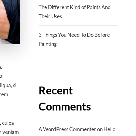
The Different Kind of Paints And
Their Uses
3 Things You Need To Do Before
Painting
.
la
iqua, si
Recent
orem
Comments
, culpa
A WordPress Commenter
on
Hello
um veniam