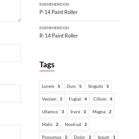
EGEMENERD
ON
P-14 Paint Roller
EGEMENERD
ON
R-14 Paint Roller
Tags
Lorem
5
Duis
5
Singulis
5
Veniam
5
Fugiat
4
Cillum
4
Ullamco
3
Irure
3
Magna
2
Malis
2
Nostrud
2
Possumus
2
Dolor
2
Ipsum
1